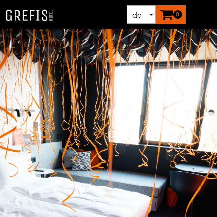
de
0
en