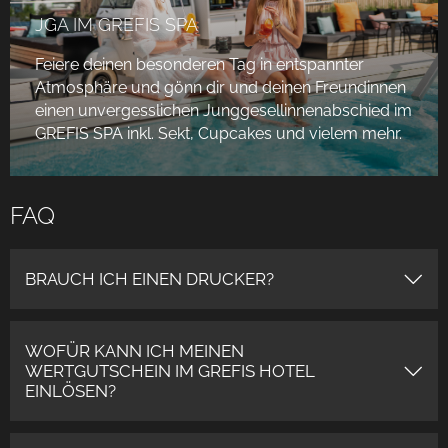
JGA IM GREFIS SPA
Feiere deinen besonderen Tag in entspannter
Atmosphäre und gönn dir und deinen Freundinnen
einen unvergesslichen Junggesellinnenabschied im
GREFIS SPA inkl. Sekt, Cupcakes und vielem mehr.
FAQ
BRAUCH ICH EINEN DRUCKER?
WOFÜR KANN ICH MEINEN
WERTGUTSCHEIN IM GREFIS HOTEL
EINLÖSEN?